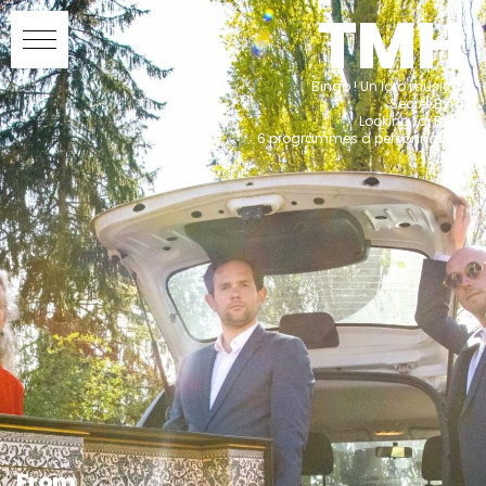
TMH
Bingo ! Un loto musical
Secret Byrd
Looking for Byrd
6 programmes à personnaliser
From